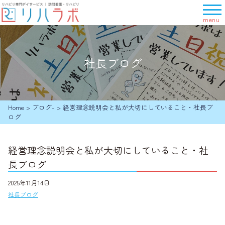
メ
ニ
ュ
ー
を
社長ブログ
開
く
Home
>
ブログ-
>
経営理念説明会と私が大切にしていること・社長ブ
ログ
経営理念説明会と私が大切にしていること・社
長ブログ
2025年11月14日
社長ブログ