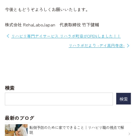
今後ともどうぞよろしくお願いいたします。
株式会社 RehaLaboJapan 代表取締役 竹下健輔
投
リハビリ専門デイサービス リハラボ町田がOPENしました！！
稿
リハラボだより -デイ高円寺店-
ナ
ビ
ゲ
ー
検索
シ
検
索:
ョ
ン
最新のブログ
転倒予防のために家でできること｜リハビリ職の視点で解
説