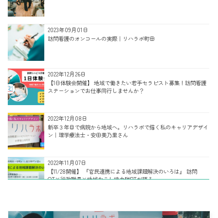
2023年09月01日
訪問看護のオンコールの実際｜リハラボ町田
2022年12月26日
【1日体験会開催】 地域で働きたい若手セラピスト募集！訪問看護
ステーションでお仕事同行しませんか？
2022年12月08日
新卒３年目で病院から地域へ。リハラボで描く私のキャリアデザイ
ン｜理学療法士・安田美乃里さん
2022年11月07日
【11/28開催】 『官民連携による地域課題解決のいろは』 訪問
OT×行政職員×地域おこし協力隊PTが語る
2022年11月02日
多様な強みを併せ持つ、リハラボ訪問看護部門リハビリチームのご