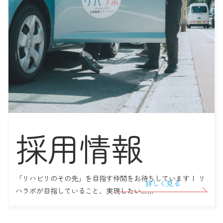
紹介｜主任/理学療法士・目代桃子さん
2022年09月14日
【予告！会社説明会】 リハラボ町田、看護師を募集！
2022年09月05日
いつまでたっても社会勉強！ リハラボ高円寺とAさんの10年間の軌
跡
2022年08月27日
採用情報
【お知らせ】 2022年9月よりリハラボ町田に「言語聴覚士」 がメン
バーとして加わります！
「リハビリのその先」を目指す仲間をお待ちしています！ リ
詳しく見る
ハラボが目指していること、実現したい……