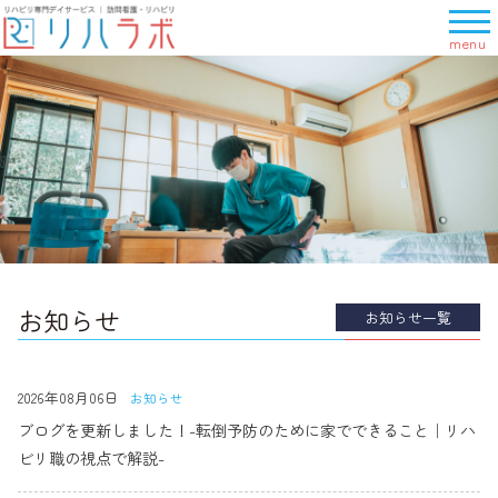
メ
ニ
ュ
1
ー
2
を
3
開
4
く
5
前へ
Next
お知らせ
お知らせ一覧
2026年08月06日
お知らせ
ブログを更新しました！-転倒予防のために家でできること｜リハ
ビリ職の視点で解説-