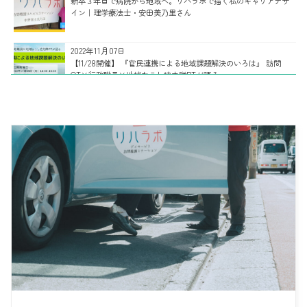
新卒３年目で病院から地域へ。リハラボで描く私のキャリアデザ
イン｜理学療法士・安田美乃里さん
2022年11月07日
【11/28開催】 『官民連携による地域課題解決のいろは』 訪問
OT×行政職員×地域おこし協力隊PTが語る
2022年11月02日
多様な強みを併せ持つ、リハラボ訪問看護部門リハビリチームの
ご紹介｜主任/理学療法士・目代桃子さん
2022年09月14日
【予告！会社説明会】 リハラボ町田、看護師を募集！
2022年09月05日
いつまでたっても社会勉強！ リハラボ高円寺とAさんの10年間の軌
跡
2022年08月27日