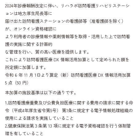
2024年診療報酬改定に伴い、リハラボ訪問看護リハビリステーシ
ョンは地方厚生局長等に
届け出た訪問看護ステーションの看護師等（准看護師を除く）
が、オンライン資格確認に
より利用者の診療情報や薬剤情報等を取得・活用した上で訪問看
護の実施に関する計画的
な管理を行い、質の高い医療を提供します。
これにより訪問看護医療 DX 情報活用加算として定められた額を
所定額に加算します。
令和 6 年 11 月 1日より算定（新）訪問看護医療 DX 情報活用加算
5 点（50 円）
本加算の施設基準は以下の通りです。
1.訪問看護療養費及び公費負担医療に関する費用の請求に関する命
令（平成4年厚生省令第5号） 第1条に規定する電子情報処理組織の
使用による請求を実施していること
2.健康保険法第３条第 13 項に規定する電子資格確認を行う体制管
理を有していること