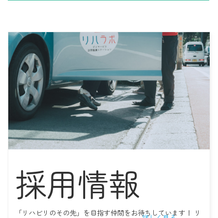
2022年11月02日
多様な強みを併せ持つ、リハラボ訪問看護部門リハビリチームのご
紹介｜主任/理学療法士・目代桃子さん
2022年09月14日
【予告！会社説明会】 リハラボ町田、看護師を募集！
2022年09月05日
いつまでたっても社会勉強！ リハラボ高円寺とAさんの10年間の軌
跡
2022年08月27日
採用情報
【お知らせ】 2022年9月よりリハラボ町田に「言語聴覚士」 がメン
バーとして加わります！
「リハビリのその先」を目指す仲間をお待ちしています！ リ
詳しく見る