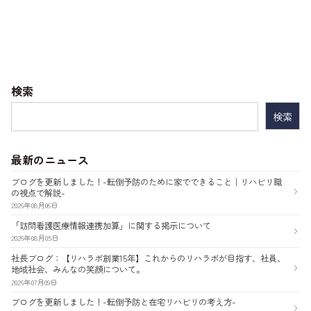
ナ
ビ
ゲ
ー
検索
シ
検
索:
ョ
ン
最新のニュース
ブログを更新しました！-転倒予防のために家でできること｜リハビリ職
の視点で解説-
2026年08月06日
「訪問看護医療情報連携加算」に関する掲示について
2026年08月05日
社長ブログ：【リハラボ創業15年】これからのリハラボが目指す、社員、
地域社会、みんなの笑顔について。
2026年07月09日
ブログを更新しました！-転倒予防と在宅リハビリの考え方-