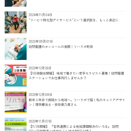
2024年11月04日
”リハビリ特化型デイサービス”という選択肢を、もっと身近に
2023年09月01日
訪問看護のオンコールの実際｜リハラボ町田
2022年12月26日
【1日体験会開催】 地域で働きたい若手セラピスト募集！訪問看護
ステーションでお仕事同行しませんか？
2022年12月08日
新卒３年目で病院から地域へ。リハラボで描く私のキャリアデザイ
ン｜理学療法士・安田美乃里さん
2022年11月07日
【11/28開催】 『官民連携による地域課題解決のいろは』 訪問
OT×行政職員×地域おこし協力隊PTが語る