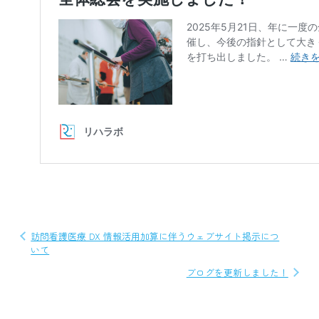
投
訪問看護医療 DX 情報活用加算に伴うウェブサイト掲示につ
いて
稿
ブログを更新しました！
ナ
ビ