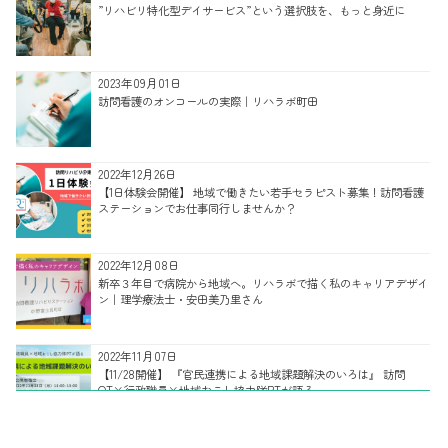
”リハビリ特化型デイサービス”という選択肢を、もっと身近に
2023年09月01日
訪問看護のオンコールの実際｜リハラボ町田
2022年12月26日
【1日体験会開催】 地域で働きたい若手セラピスト募集！訪問看護
ステーションでお仕事同行しませんか？
2022年12月08日
新卒３年目で病院から地域へ。リハラボで描く私のキャリアデザイ
ン｜理学療法士・安田美乃里さん
2022年11月07日
【11/28開催】 『官民連携による地域課題解決のいろは』 訪問
OT×行政職員×地域おこし協力隊PTが語る
2022年11月02日