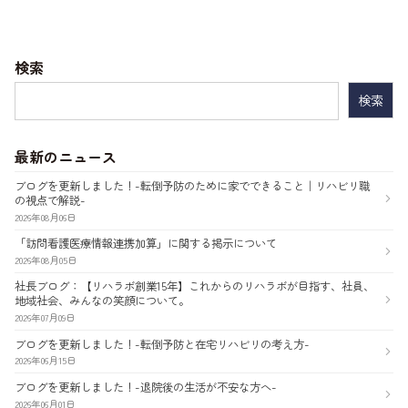
ゲ
ー
検索
シ
検
ョ
索:
ン
最新のニュース
ブログを更新しました！-転倒予防のために家でできること｜リハビリ職
の視点で解説-
2026年08月06日
「訪問看護医療情報連携加算」に関する掲示について
2026年08月05日
社長ブログ：【リハラボ創業15年】これからのリハラボが目指す、社員、
地域社会、みんなの笑顔について。
2026年07月09日
ブログを更新しました！-転倒予防と在宅リハビリの考え方-
2026年06月15日
ブログを更新しました！-退院後の生活が不安な方へ-
2026年06月01日