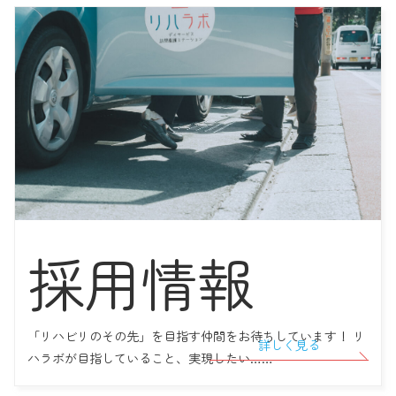
多様な強みを併せ持つ、リハラボ訪問看護部門リハビリチームのご
紹介｜主任/理学療法士・目代桃子さん
2022年09月14日
【予告！会社説明会】 リハラボ町田、看護師を募集！
2022年09月05日
いつまでたっても社会勉強！ リハラボ高円寺とAさんの10年間の軌
跡
2022年08月27日
採用情報
【お知らせ】 2022年9月よりリハラボ町田に「言語聴覚士」 がメン
バーとして加わります！
「リハビリのその先」を目指す仲間をお待ちしています！ リ
詳しく見る
ハラボが目指していること、実現したい……