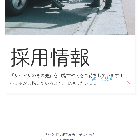
2022年09月05日
いつまでたっても社会勉強！ リハラボ高円寺とAさんの10年間の軌
跡
2022年08月27日
採用情報
【お知らせ】 2022年9月よりリハラボ町田に「言語聴覚士」 がメン
バーとして加わります！
「リハビリのその先」を目指す仲間をお待ちしています！ リ
詳しく見る
ハラボが目指していること、実現したい……
リハラボは理学療法士がつくった