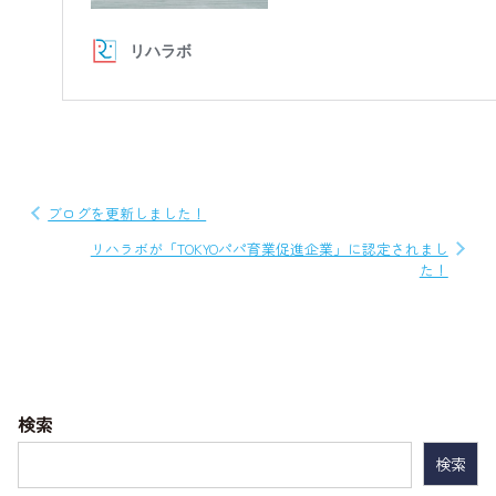
投
ブログを更新しました！
稿
リハラボが「TOKYOパパ育業促進企業」に認定されまし
た！
ナ
ビ
ゲ
ー
検索
シ
検
ョ
索: