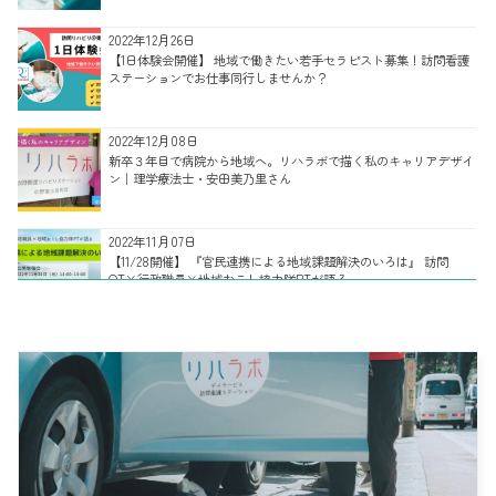
2022年12月26日
【1日体験会開催】 地域で働きたい若手セラピスト募集！訪問看護
ステーションでお仕事同行しませんか？
2022年12月08日
新卒３年目で病院から地域へ。リハラボで描く私のキャリアデザイ
ン｜理学療法士・安田美乃里さん
2022年11月07日
【11/28開催】 『官民連携による地域課題解決のいろは』 訪問
OT×行政職員×地域おこし協力隊PTが語る
2022年11月02日
多様な強みを併せ持つ、リハラボ訪問看護部門リハビリチームのご
紹介｜主任/理学療法士・目代桃子さん
2022年09月14日
【予告！会社説明会】 リハラボ町田、看護師を募集！