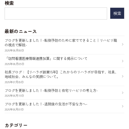
ー
検索
シ
検
索:
ョ
ン
最新のニュース
ブログを更新しました！-転倒予防のために家でできること｜リハビリ職
の視点で解説-
2026年08月06日
「訪問看護医療情報連携加算」に関する掲示について
2026年08月05日
社長ブログ：【リハラボ創業15年】これからのリハラボが目指す、社員、
地域社会、みんなの笑顔について。
2026年07月09日
ブログを更新しました！-転倒予防と在宅リハビリの考え方-
2026年06月15日
ブログを更新しました！-退院後の生活が不安な方へ-
2026年06月01日
カテゴリー