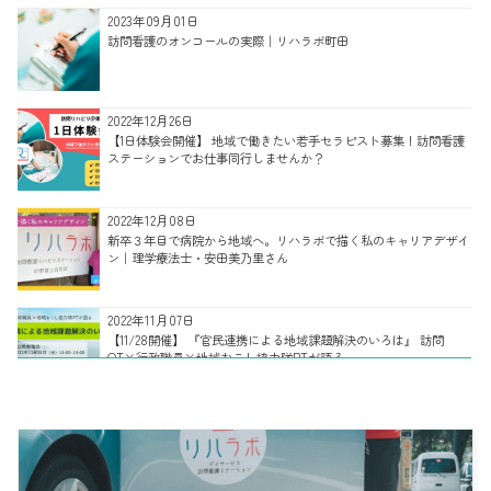
2023年09月01日
訪問看護のオンコールの実際｜リハラボ町田
2022年12月26日
【1日体験会開催】 地域で働きたい若手セラピスト募集！訪問看護
ステーションでお仕事同行しませんか？
2022年12月08日
新卒３年目で病院から地域へ。リハラボで描く私のキャリアデザイ
ン｜理学療法士・安田美乃里さん
2022年11月07日
【11/28開催】 『官民連携による地域課題解決のいろは』 訪問
OT×行政職員×地域おこし協力隊PTが語る
2022年11月02日
多様な強みを併せ持つ、リハラボ訪問看護部門リハビリチームのご
紹介｜主任/理学療法士・目代桃子さん