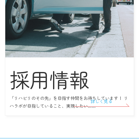
2022年09月14日
【予告！会社説明会】 リハラボ町田、看護師を募集！
2022年09月05日
いつまでたっても社会勉強！ リハラボ高円寺とAさんの10年間の軌
跡
2022年08月27日
採用情報
【お知らせ】 2022年9月よりリハラボ町田に「言語聴覚士」 がメン
バーとして加わります！
「リハビリのその先」を目指す仲間をお待ちしています！ リ
詳しく見る
ハラボが目指していること、実現したい……