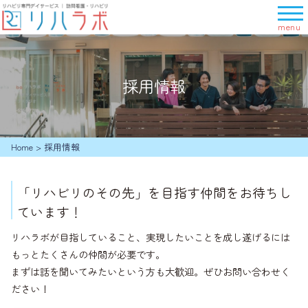
メ
ニ
ュ
ー
を
採用情報
開
く
Home
>
採用情報
「リハビリのその先」を目指す仲間をお待ちし
ています！
リハラボが目指していること、実現したいことを成し遂げるには
もっとたくさんの仲間が必要です。
まずは話を聞いてみたいという方も大歓迎。ぜひお問い合わせく
ださい！